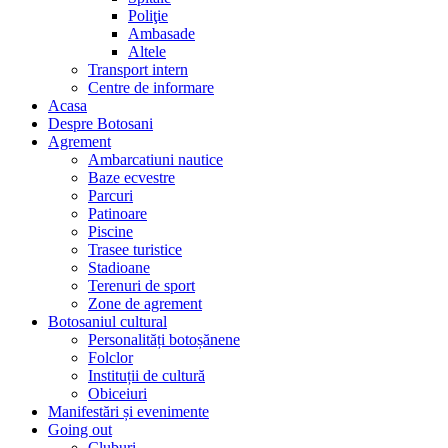
Poliţie
Ambasade
Altele
Transport intern
Centre de informare
Acasa
Despre Botosani
Agrement
Ambarcatiuni nautice
Baze ecvestre
Parcuri
Patinoare
Piscine
Trasee turistice
Stadioane
Terenuri de sport
Zone de agrement
Botosaniul cultural
Personalități botoșănene
Folclor
Instituții de cultură
Obiceiuri
Manifestări și evenimente
Going out
Cluburi