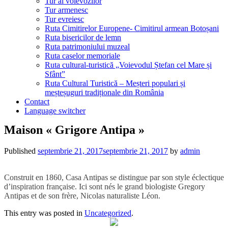
Tur al voievozilor
Tur armenesc
Tur evreiesc
Ruta Cimitirelor Europene- Cimitirul armean Botoșani
Ruta bisericilor de lemn
Ruta patrimoniului muzeal
Ruta caselor memoriale
Ruta cultural-turistică „Voievodul Ștefan cel Mare și
Sfânt”
Ruta Cultural Turistică – Meșteri populari și
meșteșuguri tradiționale din România
Contact
Language switcher
Maison « Grigore Antipa »
Published
septembrie 21, 2017
septembrie 21, 2017
by
admin
Construit en 1860, Casa Antipas se distingue par son style éclectique
d’inspiration française. Ici sont nés le grand biologiste Gregory
Antipas et de son frère, Nicolas naturaliste Léon.
This entry was posted in
Uncategorized
.