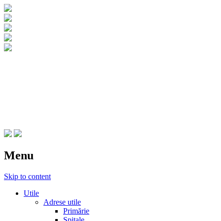
CNIPT Botosani
Centrul National de Informare si
Promovare Turistica Botosani
Menu
Skip to content
Utile
Adrese utile
Primărie
Spitale