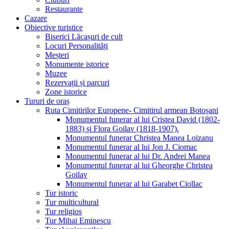
Restaurante
Cazare
Obiective turistice
Biserici Lăcașuri de cult
Locuri Personalități
Meșteri
Monumente istorice
Muzee
Rezervații și parcuri
Zone istorice
Tururi de oraș
Ruta Cimitirilor Europene- Cimitirul armean Botoșani
Monumentul funerar al lui Cristea David (1802-
1883) și Flora Goilav (1818-1907).
Monumentul funerar Christea Manea Loizanu
Monumentul funerar al lui Jon J. Ciomac
Monumentul funerar al lui Dr. Andrei Manea
Monumentul funerar al lui Gheorghe Christea
Goilav
Monumentul funerar al lui Garabet Ciollac
Tur istoric
Tur multicultural
Tur religios
Tur Mihai Eminescu