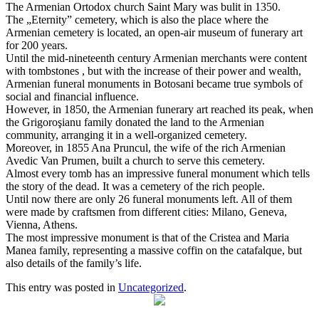
The Armenian Ortodox church Saint Mary was bulit in 1350.
The „Eternity” cemetery, which is also the place where the
Armenian cemetery is located, an open-air museum of funerary art
for 200 years.
Until the mid-nineteenth century Armenian merchants were content
with tombstones , but with the increase of their power and wealth,
Armenian funeral monuments in Botosani became true symbols of
social and financial influence.
However, in 1850, the Armenian funerary art reached its peak, when
the Grigoroşianu family donated the land to the Armenian
community, arranging it in a well-organized cemetery.
Moreover, in 1855 Ana Pruncul, the wife of the rich Armenian
Avedic Van Prumen, built a church to serve this cemetery.
Almost every tomb has an impressive funeral monument which tells
the story of the dead. It was a cemetery of the rich people.
Until now there are only 26 funeral monuments left. All of them
were made by craftsmen from different cities: Milano, Geneva,
Vienna, Athens.
The most impressive monument is that of the Cristea and Maria
Manea family, representing a massive coffin on the catafalque, but
also details of the family’s life.
This entry was posted in
Uncategorized
.