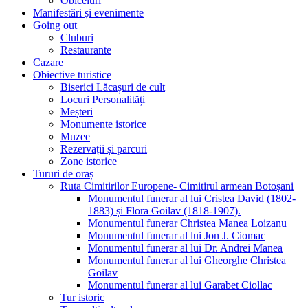
Obiceiuri
Manifestări și evenimente
Going out
Cluburi
Restaurante
Cazare
Obiective turistice
Biserici Lăcașuri de cult
Locuri Personalități
Meșteri
Monumente istorice
Muzee
Rezervații și parcuri
Zone istorice
Tururi de oraș
Ruta Cimitirilor Europene- Cimitirul armean Botoșani
Monumentul funerar al lui Cristea David (1802-
1883) și Flora Goilav (1818-1907).
Monumentul funerar Christea Manea Loizanu
Monumentul funerar al lui Jon J. Ciomac
Monumentul funerar al lui Dr. Andrei Manea
Monumentul funerar al lui Gheorghe Christea
Goilav
Monumentul funerar al lui Garabet Ciollac
Tur istoric