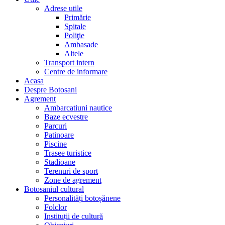
Adrese utile
Primărie
Spitale
Poliţie
Ambasade
Altele
Transport intern
Centre de informare
Acasa
Despre Botosani
Agrement
Ambarcatiuni nautice
Baze ecvestre
Parcuri
Patinoare
Piscine
Trasee turistice
Stadioane
Terenuri de sport
Zone de agrement
Botosaniul cultural
Personalități botoșănene
Folclor
Instituții de cultură