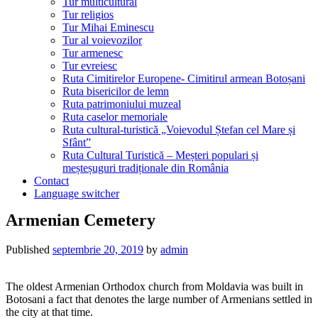
Tur multicultural
Tur religios
Tur Mihai Eminescu
Tur al voievozilor
Tur armenesc
Tur evreiesc
Ruta Cimitirelor Europene- Cimitirul armean Botoșani
Ruta bisericilor de lemn
Ruta patrimoniului muzeal
Ruta caselor memoriale
Ruta cultural-turistică „Voievodul Ștefan cel Mare și
Sfânt”
Ruta Cultural Turistică – Meșteri populari și
meșteșuguri tradiționale din România
Contact
Language switcher
Armenian Cemetery
Published
septembrie 20, 2019
by
admin
The oldest Armenian Orthodox church from Moldavia was built in
Botosani a fact that denotes the large number of Armenians settled in
the city at that time.