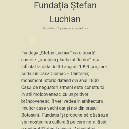
Fundația Ștefan
to
content
Luchian
Published
7 years ago
by
admin
Fundaţia „Ştefan Luchian“ care poartă
numele „poetului plastic al florilor“, s-a
înfiinţat la data de 30 august 1999 și își are
sediul în Casa Ciomac – Cantemir,
monument istoric datând din anul 1800.
Casă de negustori armeni este construită
în stil moldovenesc, cu un pridvor
brâncovenesc, îl veți vedea în arhitectura
multor case vechi dar și noi din orașul
Botoșani. Fundația își propune să păstreze
vie moștenirea culturală pe care ne-a lăsat-
o pictorul Ștefan Luchian. Activitatea