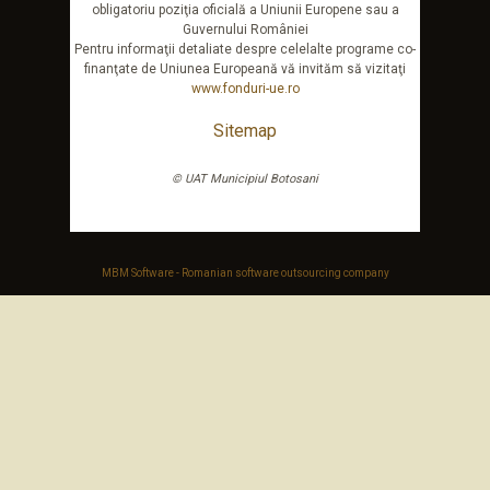
obligatoriu poziţia oficială a Uniunii Europene sau a
Guvernului României
Pentru informaţii detaliate despre celelalte programe co-
finanţate de Uniunea Europeană vă invităm să vizitaţi
www.fonduri-ue.ro
Sitemap
© UAT Municipiul Botosani
MBM Software - Romanian software outsourcing company