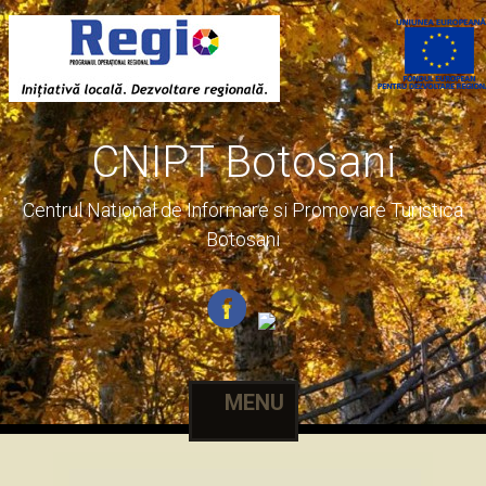
CNIPT Botosani
Centrul National de Informare si Promovare Turistica
Botosani
MENU
Skip