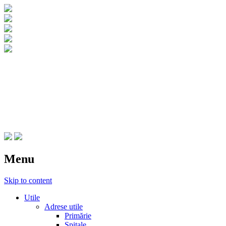
CNIPT Botosani
Centrul National de Informare si
Promovare Turistica Botosani
Menu
Skip to content
Utile
Adrese utile
Primărie
Spitale