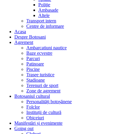
Poliţie
Ambasade
Altele
Transport intern
Centre de informare
Acasa
Despre Botosani
Agrement
Ambarcatiuni nautice
Baze ecvestre
Parcuri
Patinoare
Piscine
Trasee turistice
Stadioane
Terenuri de sport
Zone de agrement
Botosaniul cultural
Personalități botoșănene
Folclor
Instituții de cultură
Obiceiuri
Manifestări și evenimente
Going out
Cluburi