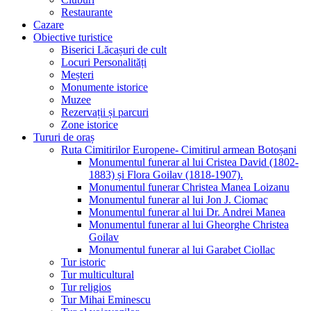
Restaurante
Cazare
Obiective turistice
Biserici Lăcașuri de cult
Locuri Personalități
Meșteri
Monumente istorice
Muzee
Rezervații și parcuri
Zone istorice
Tururi de oraș
Ruta Cimitirilor Europene- Cimitirul armean Botoșani
Monumentul funerar al lui Cristea David (1802-
1883) și Flora Goilav (1818-1907).
Monumentul funerar Christea Manea Loizanu
Monumentul funerar al lui Jon J. Ciomac
Monumentul funerar al lui Dr. Andrei Manea
Monumentul funerar al lui Gheorghe Christea
Goilav
Monumentul funerar al lui Garabet Ciollac
Tur istoric
Tur multicultural
Tur religios
Tur Mihai Eminescu