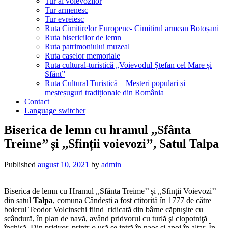
Tur al voievozilor
Tur armenesc
Tur evreiesc
Ruta Cimitirelor Europene- Cimitirul armean Botoșani
Ruta bisericilor de lemn
Ruta patrimoniului muzeal
Ruta caselor memoriale
Ruta cultural-turistică „Voievodul Ștefan cel Mare și
Sfânt”
Ruta Cultural Turistică – Meșteri populari și
meșteșuguri tradiționale din România
Contact
Language switcher
Biserica de lemn cu hramul ,,Sfânta
Treime’’ și ,,Sfinții voievozi’’, Satul Talpa
Published
august 10, 2021
by
admin
Biserica de lemn cu Hramul ,,Sfânta Treime’’ și ,,Sfinții Voievozi’’
din satul
Talpa
, comuna Cândești
a fost ctitorită în 1777 de către
boierul Teodor Volcinschi fiind ridicată din bârne căptuşite cu
scândură, în plan de navă, având pridvorul cu turlă şi clopotniţă
închisă. Din pridvor, printr-o uşă se intră în naos şi apoi în altar. În