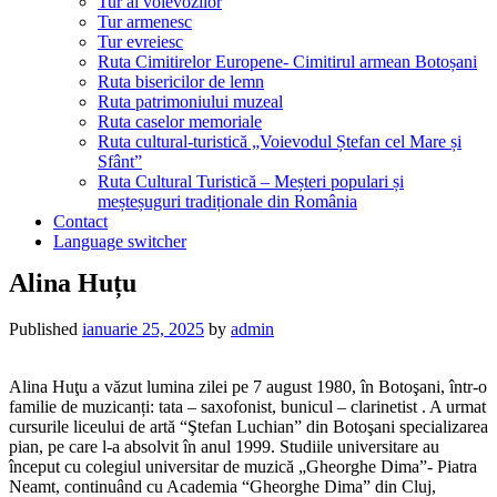
Tur al voievozilor
Tur armenesc
Tur evreiesc
Ruta Cimitirelor Europene- Cimitirul armean Botoșani
Ruta bisericilor de lemn
Ruta patrimoniului muzeal
Ruta caselor memoriale
Ruta cultural-turistică „Voievodul Ștefan cel Mare și
Sfânt”
Ruta Cultural Turistică – Meșteri populari și
meșteșuguri tradiționale din România
Contact
Language switcher
Alina Huțu
Published
ianuarie 25, 2025
by
admin
Alina Huţu a văzut lumina zilei pe 7 august 1980, în Botoşani, într-o
familie de muzicanți: tata – saxofonist, bunicul – clarinetist . A urmat
cursurile liceului de artă “Ştefan Luchian” din Botoşani specializarea
pian, pe care l-a absolvit în anul 1999. Studiile universitare au
început cu colegiul universitar de muzică „Gheorghe Dima”- Piatra
Neamt, continuând cu Academia “Gheorghe Dima” din Cluj,