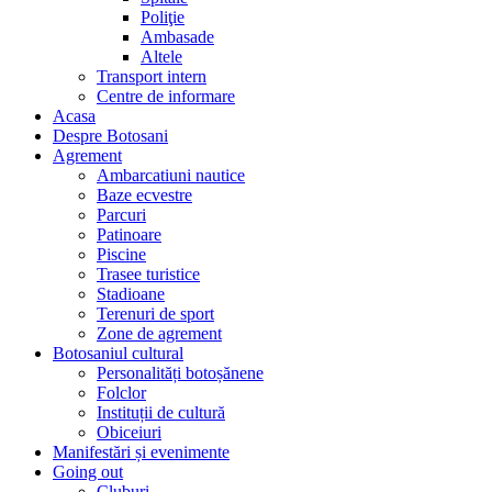
Poliţie
Ambasade
Altele
Transport intern
Centre de informare
Acasa
Despre Botosani
Agrement
Ambarcatiuni nautice
Baze ecvestre
Parcuri
Patinoare
Piscine
Trasee turistice
Stadioane
Terenuri de sport
Zone de agrement
Botosaniul cultural
Personalități botoșănene
Folclor
Instituții de cultură
Obiceiuri
Manifestări și evenimente
Going out
Cluburi