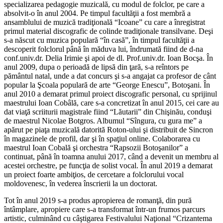
specializarea pedagogie muzicală, cu modul de folclor, pe care a
absolvit-o în anul 2004. Pe timpul facultăţii a fost membră a
ansamblului de muzică tradiţională “Icoane” cu care a înregistrat
primul material discografic de colinde tradiţionale transilvane. Deşi
s-a născut cu muzica populară “în casă”, în timpul facultăţii a
descoperit folclorul până în măduva lui, îndrumată fiind de d-na
conf.univ.dr. Delia Irimie şi apoi de dl. Prof.univ.dr. Ioan Bocşa. În
anul 2009, dupa o perioadă de lipsă din ţară, s-a reîntors pe
pământul natal, unde a dat concurs şi s-a angajat ca profesor de cânt
popular la Şcoala populară de arte “George Enescu”, Botoşani. În
anul 2010 a demarat primul proiect discografic personal, cu sprijinul
maestrului Ioan Cobâlă, care s-a concretizat în anul 2015, cei care au
dat viaţă scriiturii magistrale fiind “Lăutarii” din Chişinău, conduşi
de maestrul Nicolae Botgros. Albumul “Sîngura, cu gura me” a
apărut pe piaţa muzicală datorită Roton-ului şi distribuit de Sincron
în magazinele de profil, dar şi în spaţiul online. Colaborarea cu
maestrul Ioan Cobală şi orchestra “Rapsozii Botoşanilor” a
continuat, până în toamna anului 2017, când a devenit un membru al
acestei orchestre, pe funcţia de solist vocal. În anul 2019 a demarat
un proiect foarte ambiţios, de cercetare a folclorului vocal
moldovenesc, în vederea înscrierii la un doctorat.
Tot în anul 2019 s-a produs apropierea de romanţă, din pură
întâmplare, apropiere care s-a transformat într-un frumos parcurs
artistic, culminând cu câştigarea Festivalului Naţional “Crizantema