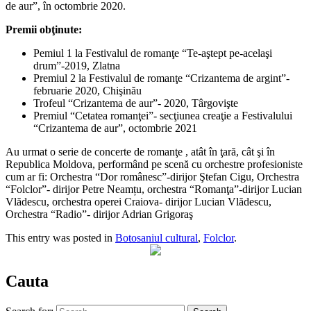
de aur”, în octombrie 2020.
Premii obţinute:
Pemiul 1 la Festivalul de romanţe “Te-aştept pe-acelaşi
drum”-2019, Zlatna
Premiul 2 la Festivalul de romanţe “Crizantema de argint”-
februarie 2020, Chişinău
Trofeul “Crizantema de aur”- 2020, Târgovişte
Premiul “Cetatea romanţei”- secţiunea creaţie a Festivalului
“Crizantema de aur”, octombrie 2021
Au urmat o serie de concerte de romanţe , atât în ţară, cât şi în
Republica Moldova, performând pe scenă cu orchestre profesioniste
cum ar fi: Orchestra “Dor românesc”-dirijor Ştefan Cigu, Orchestra
“Folclor”- dirijor Petre Neamțu, orchestra “Romanţa”-dirijor Lucian
Vlădescu, orchestra operei Craiova- dirijor Lucian Vlădescu,
Orchestra “Radio”- dirijor Adrian Grigoraş
This entry was posted in
Botosaniul cultural
,
Folclor
.
Cauta