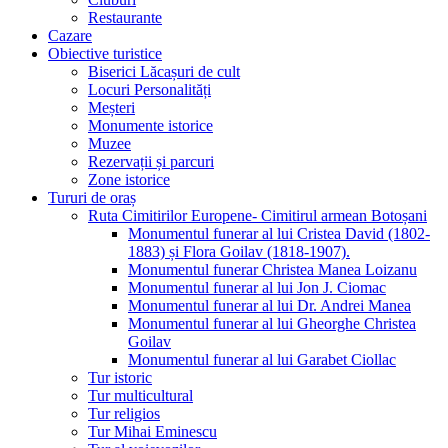
Restaurante
Cazare
Obiective turistice
Biserici Lăcașuri de cult
Locuri Personalități
Meșteri
Monumente istorice
Muzee
Rezervații și parcuri
Zone istorice
Tururi de oraș
Ruta Cimitirilor Europene- Cimitirul armean Botoșani
Monumentul funerar al lui Cristea David (1802-
1883) și Flora Goilav (1818-1907).
Monumentul funerar Christea Manea Loizanu
Monumentul funerar al lui Jon J. Ciomac
Monumentul funerar al lui Dr. Andrei Manea
Monumentul funerar al lui Gheorghe Christea
Goilav
Monumentul funerar al lui Garabet Ciollac
Tur istoric
Tur multicultural
Tur religios
Tur Mihai Eminescu