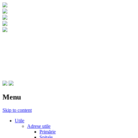
CNIPT Botosani
Centrul National de Informare si
Promovare Turistica Botosani
Menu
Skip to content
Utile
Adrese utile
Primărie
Spitale