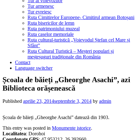
Tur al voievozilor
Tur armenesc
Tur evreiesc
Ruta Cimitirelor Europene- Cimitirul armean Botoșani
Ruta bisericilor de lemn
Ruta patrimoniului muzeal
Ruta caselor memoriale
Ruta cultural-turistică „Voievodul Ștefan cel Mare și
Sfânt”
Ruta Cultural Turistică – Meșteri populari și
meșteșuguri tradiționale din România
Contact
Language switcher
Școala de băieți „Gheorghe Asachi”, azi
Biblioteca orășenească
Published
aprilie 23, 2014
septembrie 3, 2014
by
admin
Școala de băieți „Gheorghe Asachi” datează din 1903.
This entry was posted in
Monumente istorice
.
Localitatea
: Dorohoi
Coordonate GPS
: 47.953212, 26.392660