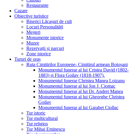
Restaurante
Cazare
Obiective turistice
Biserici Lăcașuri de cult
Locuri Personalități
Meșteri
Monumente istorice
Muzee
Rezervații și parcuri
Zone istorice
Tururi de oraș
Ruta Cimitirilor Europene- Cimitirul armean Botoșani
Monumentul funerar al lui Cristea David (1802-
1883) și Flora Goilav (1818-1907).
Monumentul funerar Christea Manea Loizanu
Monumentul funerar al lui Jon J. Ciomac
Monumentul funerar al lui Dr. Andrei Manea
Monumentul funerar al lui Gheorghe Christea
Goilav
Monumentul funerar al lui Garabet Ciollac
Tur istoric
Tur multicultural
Tur religios
Tur Mihai Eminescu