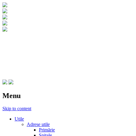
CNIPT Botosani
Centrul National de Informare si
Promovare Turistica Botosani
Menu
Skip to content
Utile
Adrese utile
Primărie
Spitale