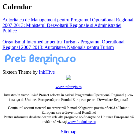
Calendar
Autoritatea de Management pentru Programul Operational Regional
2007-2013: Ministerul Dezvoltarii Regionale si Administratiei
Publice
Organismul Intermediar pentru Turism - Programul Operational
Regional 2007-2013: Autoritatea Nationala pentru Turism
Sixteen Theme by
InkHive
www.inforegio.ro
Investim în viitorul tău! Proiect selectat în cadrul Programului Operaţional Regional şi co-
finanţat de Uniunea Europeană prin Fondul European pentru Dezvoltare Regională
Conţinutul acestui material nu reprezintă în mod obligatoriu poziţia oficială a Uniunii
Europene sau a Guvernului României
Pentru informaţii detaliate despre celelalte programe co-finanţate de Uniunea Europeană vă
invităm să vizitaţi
www.fonduri-ue.ro
Sitemap