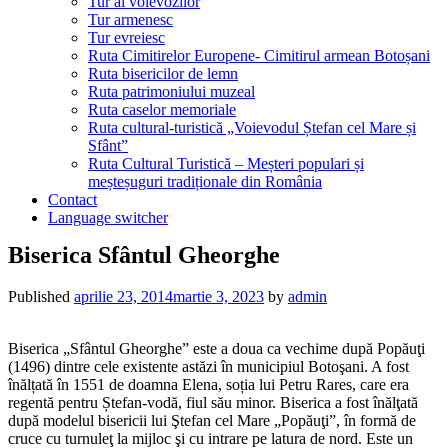
Tur al voievozilor
Tur armenesc
Tur evreiesc
Ruta Cimitirelor Europene- Cimitirul armean Botoșani
Ruta bisericilor de lemn
Ruta patrimoniului muzeal
Ruta caselor memoriale
Ruta cultural-turistică „Voievodul Ștefan cel Mare și
Sfânt”
Ruta Cultural Turistică – Meșteri populari și
meșteșuguri tradiționale din România
Contact
Language switcher
Biserica Sfântul Gheorghe
Published
aprilie 23, 2014
martie 3, 2023
by
admin
Biserica „Sfântul Gheorghe” este a doua ca vechime după Popăuţi
(1496) dintre cele existente astăzi în municipiul Botoşani. A fost
înălțată în 1551 de doamna Elena, soția lui Petru Rares, care era
regentă pentru Ștefan-vodă, fiul său minor. Biserica a fost înălţată
după modelul bisericii lui Ştefan cel Mare „Popăuţi”, în formă de
cruce cu turnuleţ la mijloc şi cu intrare pe latura de nord. Este un