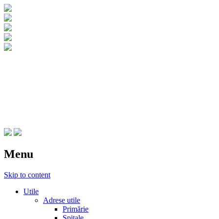
CNIPT Botosani
Centrul National de Informare si
Promovare Turistica Botosani
Menu
Skip to content
Utile
Adrese utile
Primărie
Spitale