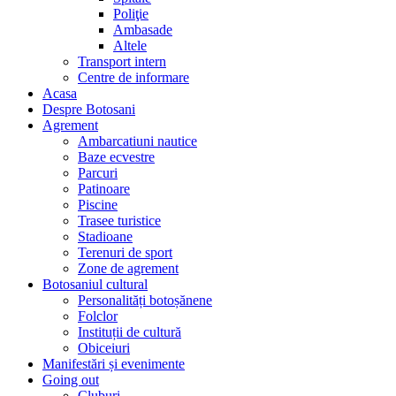
Poliţie
Ambasade
Altele
Transport intern
Centre de informare
Acasa
Despre Botosani
Agrement
Ambarcatiuni nautice
Baze ecvestre
Parcuri
Patinoare
Piscine
Trasee turistice
Stadioane
Terenuri de sport
Zone de agrement
Botosaniul cultural
Personalități botoșănene
Folclor
Instituții de cultură
Obiceiuri
Manifestări și evenimente
Going out
Cluburi