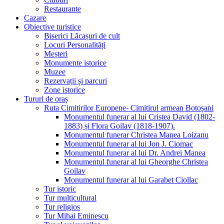
Restaurante
Cazare
Obiective turistice
Biserici Lăcașuri de cult
Locuri Personalități
Meșteri
Monumente istorice
Muzee
Rezervații și parcuri
Zone istorice
Tururi de oraș
Ruta Cimitirilor Europene- Cimitirul armean Botoșani
Monumentul funerar al lui Cristea David (1802-
1883) și Flora Goilav (1818-1907).
Monumentul funerar Christea Manea Loizanu
Monumentul funerar al lui Jon J. Ciomac
Monumentul funerar al lui Dr. Andrei Manea
Monumentul funerar al lui Gheorghe Christea
Goilav
Monumentul funerar al lui Garabet Ciollac
Tur istoric
Tur multicultural
Tur religios
Tur Mihai Eminescu