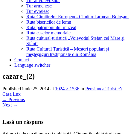
Tur al voievozilor
Tur armenesc
Tur evreiesc
Ruta Cimitirelor Europene- Cimitirul armean Botoșani
Ruta bisericilor de lemn
Ruta patrimoniului muzeal
Ruta caselor memoriale
Ruta cultural-turistică „Voievodul Ștefan cel Mare și
Sfânt”
Ruta Cultural Turistică – Meșteri populari și
meșteșuguri tradiționale din România
Contact
Language switcher
cazare_(2)
Published
iunie 25, 2014
at
1024 × 1536
in
Pensiunea Turistică
Casa Lux
←
Previous
Next
→
Lasă un răspuns
Adresa ta de email nu va fi publicată.
Câmpurile obligatorii sunt