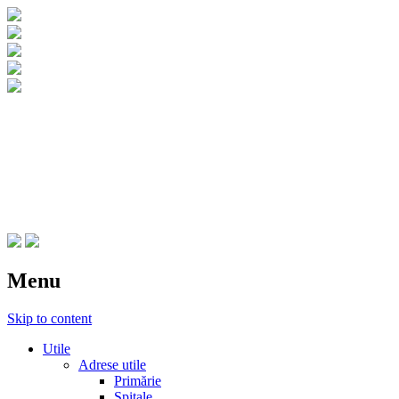
CNIPT Botosani
Centrul National de Informare si
Promovare Turistica Botosani
Menu
Skip to content
Utile
Adrese utile
Primărie
Spitale