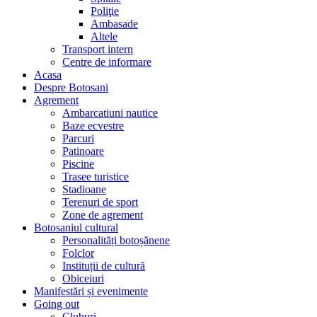
Poliţie
Ambasade
Altele
Transport intern
Centre de informare
Acasa
Despre Botosani
Agrement
Ambarcatiuni nautice
Baze ecvestre
Parcuri
Patinoare
Piscine
Trasee turistice
Stadioane
Terenuri de sport
Zone de agrement
Botosaniul cultural
Personalități botoșănene
Folclor
Instituții de cultură
Obiceiuri
Manifestări și evenimente
Going out
Cluburi