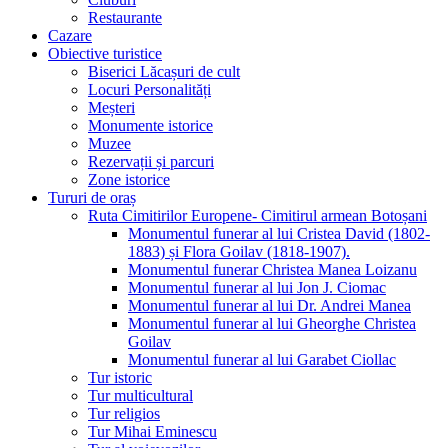
Restaurante
Cazare
Obiective turistice
Biserici Lăcașuri de cult
Locuri Personalități
Meșteri
Monumente istorice
Muzee
Rezervații și parcuri
Zone istorice
Tururi de oraș
Ruta Cimitirilor Europene- Cimitirul armean Botoșani
Monumentul funerar al lui Cristea David (1802-
1883) și Flora Goilav (1818-1907).
Monumentul funerar Christea Manea Loizanu
Monumentul funerar al lui Jon J. Ciomac
Monumentul funerar al lui Dr. Andrei Manea
Monumentul funerar al lui Gheorghe Christea
Goilav
Monumentul funerar al lui Garabet Ciollac
Tur istoric
Tur multicultural
Tur religios
Tur Mihai Eminescu