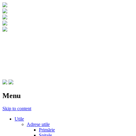
CNIPT Botosani
Centrul National de Informare si
Promovare Turistica Botosani
Menu
Skip to content
Utile
Adrese utile
Primărie
Spitale