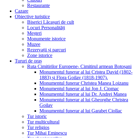
Restaurante
Cazare
Obiective turistice
Biserici Lăcașuri de cult
Locuri Personalități
Meșteri
Monumente istorice
Muzee
Rezervații și parcuri
Zone istorice
Tururi de oraș
Ruta Cimitirilor Europene- Cimitirul armean Botoșani
Monumentul funerar al lui Cristea David (1802-
1883) și Flora Goilav (1818-1907).
Monumentul funerar Christea Manea Loizanu
Monumentul funerar al lui Jon J. Ciomac
Monumentul funerar al lui Dr. Andrei Manea
Monumentul funerar al lui Gheorghe Christea
Goilav
Monumentul funerar al lui Garabet Ciollac
Tur istoric
Tur multicultural
Tur religios
Tur Mihai Eminescu