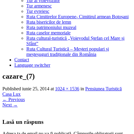
Tur al voievozilor
Tur armenesc
Tur evreiesc
Ruta Cimitirelor Europene- Cimitirul armean Botoșani
Ruta bisericilor de lemn
Ruta patrimoniului muzeal
Ruta caselor memoriale
Ruta cultural-turistică „Voievodul Ștefan cel Mare și
Sfânt”
Ruta Cultural Turistică – Meșteri populari și
meșteșuguri tradiționale din România
Contact
Language switcher
cazare_(7)
Published
iunie 25, 2014
at
1024 × 1536
in
Pensiunea Turistică
Casa Lux
←
Previous
Next
→
Lasă un răspuns
Adresa ta de email nu va fi publicată.
Câmpurile obligatorii sunt