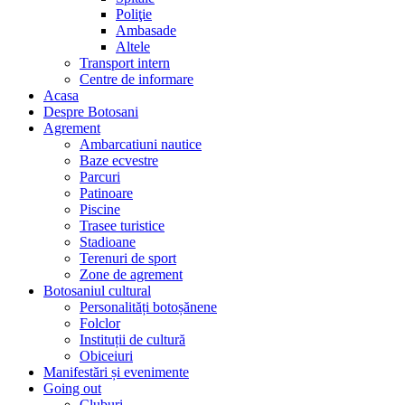
Poliţie
Ambasade
Altele
Transport intern
Centre de informare
Acasa
Despre Botosani
Agrement
Ambarcatiuni nautice
Baze ecvestre
Parcuri
Patinoare
Piscine
Trasee turistice
Stadioane
Terenuri de sport
Zone de agrement
Botosaniul cultural
Personalități botoșănene
Folclor
Instituții de cultură
Obiceiuri
Manifestări și evenimente
Going out
Cluburi