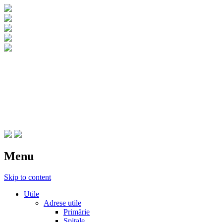
CNIPT Botosani
Centrul National de Informare si
Promovare Turistica Botosani
Menu
Skip to content
Utile
Adrese utile
Primărie
Spitale