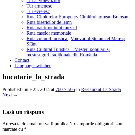
Tur al voievozilor
Tur armenesc
Tur evreiesc
Ruta Cimitirelor Europene- Cimitirul armean Botoșani
Ruta bisericilor de lemn
Ruta patrimoniului muzeal
Ruta caselor memoriale
Ruta cultural-turistică „Voievodul Ștefan cel Mare și
Sfânt”
Ruta Cultural Turistică – Meșteri populari și
meșteșuguri tradiționale din România
Contact
Language switcher
bucatarie_la_strada
Published
iunie 25, 2014
at
760 × 505
in
Restaurant La Strada
Next
→
Lasă un răspuns
Adresa ta de email nu va fi publicată.
Câmpurile obligatorii sunt
marcate cu
*