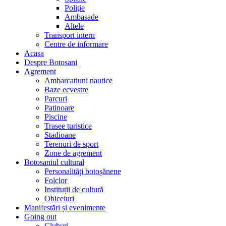
Poliţie
Ambasade
Altele
Transport intern
Centre de informare
Acasa
Despre Botosani
Agrement
Ambarcatiuni nautice
Baze ecvestre
Parcuri
Patinoare
Piscine
Trasee turistice
Stadioane
Terenuri de sport
Zone de agrement
Botosaniul cultural
Personalități botoșănene
Folclor
Instituții de cultură
Obiceiuri
Manifestări și evenimente
Going out
Cluburi