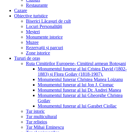
Restaurante
Cazare
Obiective turistice
Biserici Lăcașuri de cult
Locuri Personalități
Meșteri
Monumente istorice
Muzee
Rezervații și parcuri
Zone istorice
Tururi de oraș
Ruta Cimitirilor Europene- Cimitirul armean Botoșani
Monumentul funerar al lui Cristea David (1802-
1883) și Flora Goilav (1818-1907).
Monumentul funerar Christea Manea Loizanu
Monumentul funerar al lui Jon J. Ciomac
Monumentul funerar al lui Dr. Andrei Manea
Monumentul funerar al lui Gheorghe Christea
Goilav
Monumentul funerar al lui Garabet Ciollac
Tur istoric
Tur multicultural
Tur religios
Tur Mihai Eminescu