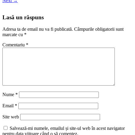
Next
→
Lasă un răspuns
Adresa ta de email nu va fi publicată.
Câmpurile obligatorii sunt
marcate cu
*
Comentariu
*
Nume
*
Email
*
Site web
Salvează-mi numele, emailul și site-ul web în acest navigator
pentru data viitoare când o să comentez.