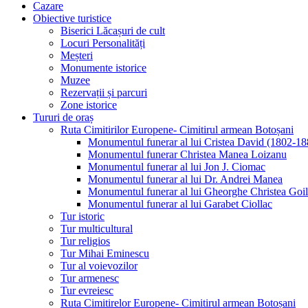
Cazare
Obiective turistice
Biserici Lăcașuri de cult
Locuri Personalități
Meșteri
Monumente istorice
Muzee
Rezervații și parcuri
Zone istorice
Tururi de oraș
Ruta Cimitirilor Europene- Cimitirul armean Botoșani
Monumentul funerar al lui Cristea David (1802-18
Monumentul funerar Christea Manea Loizanu
Monumentul funerar al lui Jon J. Ciomac
Monumentul funerar al lui Dr. Andrei Manea
Monumentul funerar al lui Gheorghe Christea Goi
Monumentul funerar al lui Garabet Ciollac
Tur istoric
Tur multicultural
Tur religios
Tur Mihai Eminescu
Tur al voievozilor
Tur armenesc
Tur evreiesc
Ruta Cimitirelor Europene- Cimitirul armean Botoșani