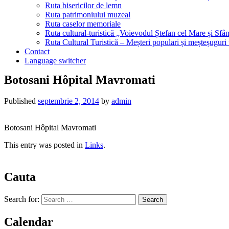
Ruta bisericilor de lemn
Ruta patrimoniului muzeal
Ruta caselor memoriale
Ruta cultural-turistică „Voievodul Ștefan cel Mare și Sfân
Ruta Cultural Turistică – Meșteri populari și meșteșuguri
Contact
Language switcher
Botosani Hôpital Mavromati
Published
septembrie 2, 2014
by
admin
Botosani Hôpital Mavromati
This entry was posted in
Links
.
Cauta
Search for:
Calendar