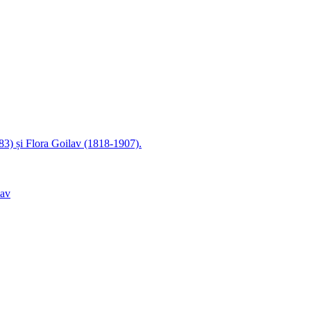
83) și Flora Goilav (1818-1907).
lav