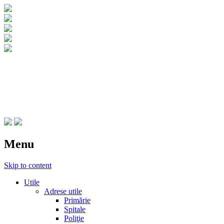
CNIPT Botosani
Centrul National de Informare si Promovar
Menu
Skip to content
Utile
Adrese utile
Primărie
Spitale
Poliţie