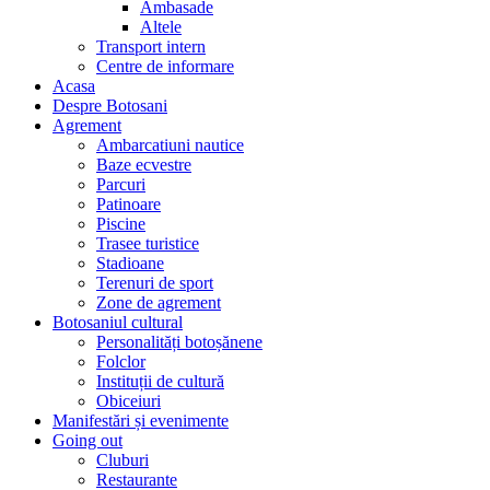
Ambasade
Altele
Transport intern
Centre de informare
Acasa
Despre Botosani
Agrement
Ambarcatiuni nautice
Baze ecvestre
Parcuri
Patinoare
Piscine
Trasee turistice
Stadioane
Terenuri de sport
Zone de agrement
Botosaniul cultural
Personalități botoșănene
Folclor
Instituții de cultură
Obiceiuri
Manifestări și evenimente
Going out
Cluburi
Restaurante