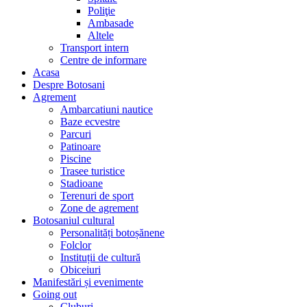
Poliţie
Ambasade
Altele
Transport intern
Centre de informare
Acasa
Despre Botosani
Agrement
Ambarcatiuni nautice
Baze ecvestre
Parcuri
Patinoare
Piscine
Trasee turistice
Stadioane
Terenuri de sport
Zone de agrement
Botosaniul cultural
Personalități botoșănene
Folclor
Instituții de cultură
Obiceiuri
Manifestări și evenimente
Going out
Cluburi