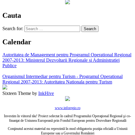
Cauta
Search for:
Calendar
Autoritatea de Management pentru Programul Operational Regional
2007-2013: Ministerul Dezvoltarii Regionale si Administratiei
Publice
Organismul Intermediar pentru Turism - Programul Operational
Regional 2007-2013: Autoritatea Nationala pentru Turism
Sixteen Theme by
InkHive
www.inforegio.ro
Investim în viitorul tău! Proiect selectat în cadrul Programului Operaţional Regional şi co-
finanţat de Uniunea Europeană prin Fondul European pentru Dezvoltare Regională
Conţinutul acestui material nu reprezintă în mod obligatoriu poziţia oficială a Uniunii
Europene sau a Guvernului României