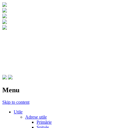
CNIPT Botosani
Centrul National de Informare si
Promovare Turistica Botosani
Menu
Skip to content
Utile
Adrese utile
Primărie
Spitale