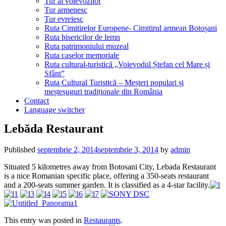
Tur al voievozilor
Tur armenesc
Tur evreiesc
Ruta Cimitirelor Europene- Cimitirul armean Botoșani
Ruta bisericilor de lemn
Ruta patrimoniului muzeal
Ruta caselor memoriale
Ruta cultural-turistică „Voievodul Ștefan cel Mare și
Sfânt”
Ruta Cultural Turistică – Meșteri populari și
meșteșuguri tradiționale din România
Contact
Language switcher
Lebăda Restaurant
Published
septembrie 2, 2014
septembrie 3, 2014
by
admin
Situated 5 kilometres away from Botosani City, Lebada Restaurant
is a nice Romanian specific place, offering a 350-seats restaurant
and a 200-seats summer garden. It is classified as a 4-star facility.
This entry was posted in
Restaurants
.