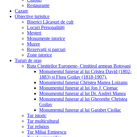
Restaurante
Cazare
Obiective turistice
Biserici Lăcașuri de cult
Locuri Personalități
Meșteri
Monumente istorice
Muzee
Rezervații și parcuri
Zone istorice
Tururi de oraș
Ruta Cimitirilor Europene- Cimitirul armean Botoșani
Monumentul funerar al lui Cristea David (1802-
1883) și Flora Goilav (1818-1907).
Monumentul funerar Christea Manea Loizanu
Monumentul funerar al lui Jon J. Ciomac
Monumentul funerar al lui Dr. Andrei Manea
Monumentul funerar al lui Gheorghe Christea
Goilav
Monumentul funerar al lui Garabet Ciollac
Tur istoric
Tur multicultural
Tur religios
Tur Mihai Eminescu