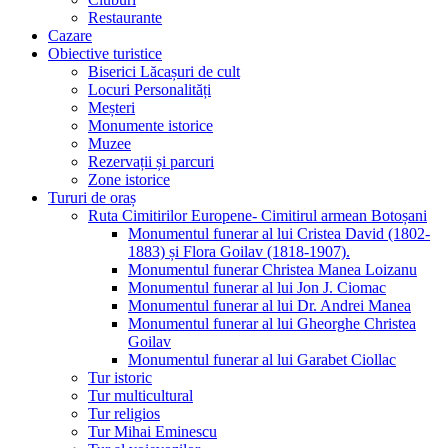
Restaurante
Cazare
Obiective turistice
Biserici Lăcașuri de cult
Locuri Personalități
Meșteri
Monumente istorice
Muzee
Rezervații și parcuri
Zone istorice
Tururi de oraș
Ruta Cimitirilor Europene- Cimitirul armean Botoșani
Monumentul funerar al lui Cristea David (1802-
1883) și Flora Goilav (1818-1907).
Monumentul funerar Christea Manea Loizanu
Monumentul funerar al lui Jon J. Ciomac
Monumentul funerar al lui Dr. Andrei Manea
Monumentul funerar al lui Gheorghe Christea
Goilav
Monumentul funerar al lui Garabet Ciollac
Tur istoric
Tur multicultural
Tur religios
Tur Mihai Eminescu