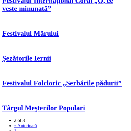
Festivalul Internaţional Coral „O, ce
veste minunată”
Festivalul Mărului
Şezătorile Iernii
Festivalul Folcloric „Serbările pădurii”
Târgul Meşterilor Populari
2 of 3
« Anterioară
1