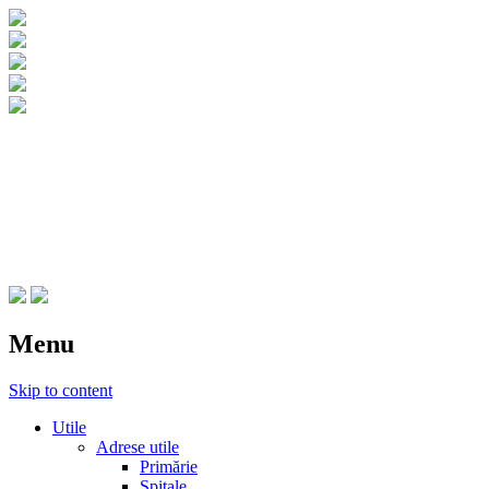
CNIPT Botosani
Centrul National de Informare si
Promovare Turistica Botosani
Menu
Skip to content
Utile
Adrese utile
Primărie
Spitale