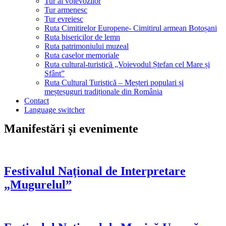
Tur al voievozilor
Tur armenesc
Tur evreiesc
Ruta Cimitirelor Europene- Cimitirul armean Botoșani
Ruta bisericilor de lemn
Ruta patrimoniului muzeal
Ruta caselor memoriale
Ruta cultural-turistică „Voievodul Ștefan cel Mare și
Sfânt”
Ruta Cultural Turistică – Meșteri populari și
meșteșuguri tradiționale din România
Contact
Language switcher
Manifestări și evenimente
Festivalul Naţional de Interpretare
„Mugurelul”