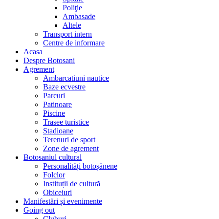
Poliţie
Ambasade
Altele
Transport intern
Centre de informare
Acasa
Despre Botosani
Agrement
Ambarcatiuni nautice
Baze ecvestre
Parcuri
Patinoare
Piscine
Trasee turistice
Stadioane
Terenuri de sport
Zone de agrement
Botosaniul cultural
Personalități botoșănene
Folclor
Instituții de cultură
Obiceiuri
Manifestări și evenimente
Going out
Cluburi