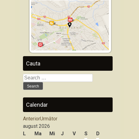
Cauta
Search
for:
Calendar
Anterior
Următor
august
2026
L
Ma
Mi
J
V
S
D