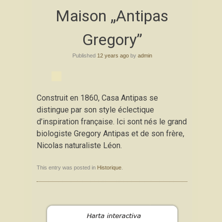
Skip
Maison „Antipas
to
content
Gregory”
Published
12 years ago
by
admin
Construit en 1860, Casa Antipas se
distingue par son style éclectique
d’inspiration française. Ici sont nés le grand
biologiste Gregory Antipas et de son frère,
Nicolas naturaliste Léon.
This entry was posted in
Historique
.