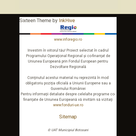
Sixteen Theme by
InkHive
www.inforegio.ro
Investim în viitorul tău! Proiect selectat în cadrul
Programului Operaţional Regional şi co-finanţat de
Uniunea Europeană prin Fondul European pentru
Dezvoltare Regională
Conţinutul acestui material nu reprezintă în mod
obligatoriu poziţia oficială a Uniunii Europene sau a
Guvernului României
Pentru informaţii detaliate despre celelalte programe co-
finanţate de Uniunea Europeană vă invităm să vizitaţi
www.fonduri-ue.ro
Sitemap
© UAT Municipiul Botosani