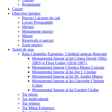
Restaurante
Cazare
Obiective turistice
Biserici Lăcașuri de cult
Locuri Personalități
Meșteri
Monumente istorice
Muzee
Rezervații și parcuri
Zone istorice
Tururi de oraș
Ruta Cimitirilor Europene- Cimitirul armean Botoșani
Monumentul funerar al lui Cristea David (1802-
1883) și Flora Goilav (1818-1907).
Monumentul funerar Christea Manea Loizanu
Monumentul funerar al lui Jon J. Ciomac
Monumentul funerar al lui Dr. Andrei Manea
Monumentul funerar al lui Gheorghe Christea
Goilav
Monumentul funerar al lui Garabet Ciollac
Tur istoric
Tur multicultural
Tur religios
Tur Mihai Eminescu