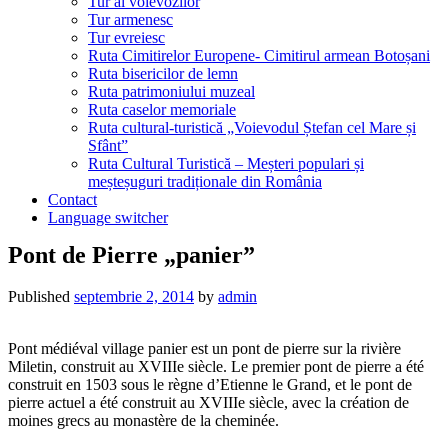
Tur al voievozilor
Tur armenesc
Tur evreiesc
Ruta Cimitirelor Europene- Cimitirul armean Botoșani
Ruta bisericilor de lemn
Ruta patrimoniului muzeal
Ruta caselor memoriale
Ruta cultural-turistică „Voievodul Ștefan cel Mare și
Sfânt”
Ruta Cultural Turistică – Meșteri populari și
meșteșuguri tradiționale din România
Contact
Language switcher
Pont de Pierre „panier”
Published
septembrie 2, 2014
by
admin
Pont médiéval village panier est un pont de pierre sur la rivière
Miletin, construit au XVIIIe siècle. Le premier pont de pierre a été
construit en 1503 sous le règne d’Etienne le Grand, et le pont de
pierre actuel a été construit au XVIIIe siècle, avec la création de
moines grecs au monastère de la cheminée.