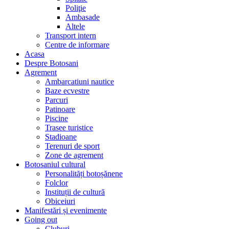
Poliţie
Ambasade
Altele
Transport intern
Centre de informare
Acasa
Despre Botosani
Agrement
Ambarcatiuni nautice
Baze ecvestre
Parcuri
Patinoare
Piscine
Trasee turistice
Stadioane
Terenuri de sport
Zone de agrement
Botosaniul cultural
Personalități botoșănene
Folclor
Instituții de cultură
Obiceiuri
Manifestări și evenimente
Going out
Cluburi