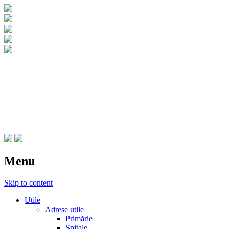
CNIPT Botosani
Centrul National de Informare si
Promovare Turistica Botosani
Menu
Skip to content
Utile
Adrese utile
Primărie
Spitale