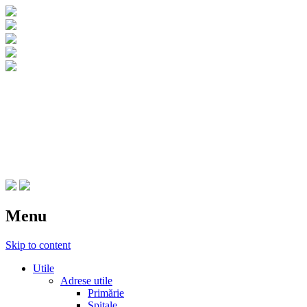
CNIPT Botosani
Centrul National de Informare si
Promovare Turistica Botosani
Menu
Skip to content
Utile
Adrese utile
Primărie
Spitale