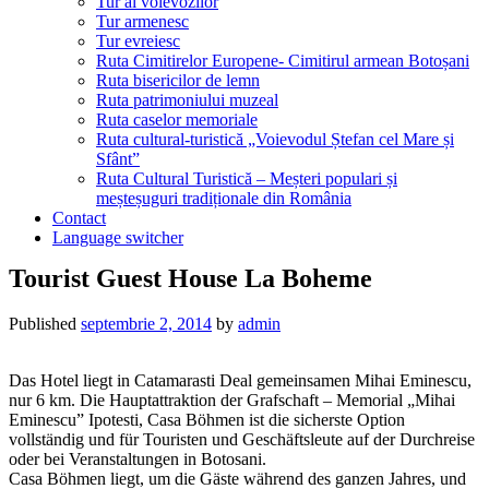
Tur al voievozilor
Tur armenesc
Tur evreiesc
Ruta Cimitirelor Europene- Cimitirul armean Botoșani
Ruta bisericilor de lemn
Ruta patrimoniului muzeal
Ruta caselor memoriale
Ruta cultural-turistică „Voievodul Ștefan cel Mare și
Sfânt”
Ruta Cultural Turistică – Meșteri populari și
meșteșuguri tradiționale din România
Contact
Language switcher
Tourist Guest House La Boheme
Published
septembrie 2, 2014
by
admin
Das Hotel liegt in Catamarasti Deal gemeinsamen Mihai Eminescu,
nur 6 km. Die Hauptattraktion der Grafschaft – Memorial „Mihai
Eminescu” Ipotesti, Casa Böhmen ist die sicherste Option
vollständig und für Touristen und Geschäftsleute auf der Durchreise
oder bei Veranstaltungen in Botosani.
Casa Böhmen liegt, um die Gäste während des ganzen Jahres, und