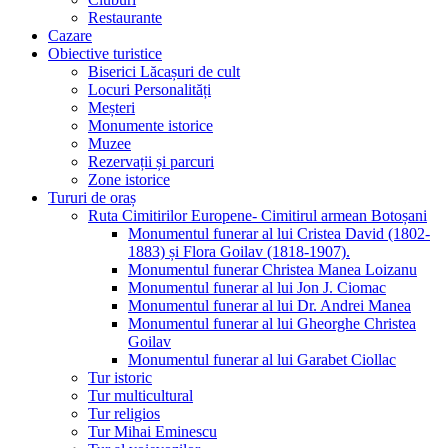
Restaurante
Cazare
Obiective turistice
Biserici Lăcașuri de cult
Locuri Personalități
Meșteri
Monumente istorice
Muzee
Rezervații și parcuri
Zone istorice
Tururi de oraș
Ruta Cimitirilor Europene- Cimitirul armean Botoșani
Monumentul funerar al lui Cristea David (1802-
1883) și Flora Goilav (1818-1907).
Monumentul funerar Christea Manea Loizanu
Monumentul funerar al lui Jon J. Ciomac
Monumentul funerar al lui Dr. Andrei Manea
Monumentul funerar al lui Gheorghe Christea
Goilav
Monumentul funerar al lui Garabet Ciollac
Tur istoric
Tur multicultural
Tur religios
Tur Mihai Eminescu