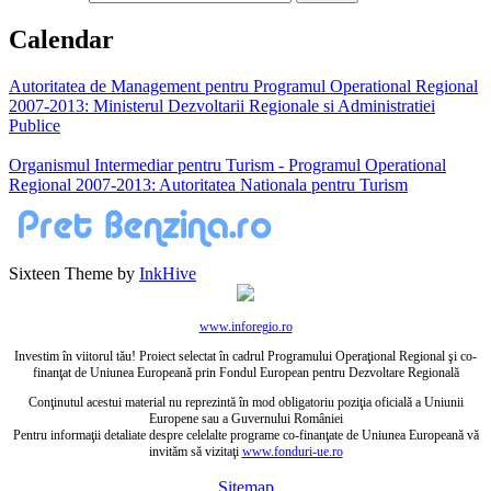
Calendar
Autoritatea de Management pentru Programul Operational Regional
2007-2013: Ministerul Dezvoltarii Regionale si Administratiei
Publice
Organismul Intermediar pentru Turism - Programul Operational
Regional 2007-2013: Autoritatea Nationala pentru Turism
Sixteen Theme by
InkHive
www.inforegio.ro
Investim în viitorul tău! Proiect selectat în cadrul Programului Operaţional Regional şi co-
finanţat de Uniunea Europeană prin Fondul European pentru Dezvoltare Regională
Conţinutul acestui material nu reprezintă în mod obligatoriu poziţia oficială a Uniunii
Europene sau a Guvernului României
Pentru informaţii detaliate despre celelalte programe co-finanţate de Uniunea Europeană vă
invităm să vizitaţi
www.fonduri-ue.ro
Sitemap