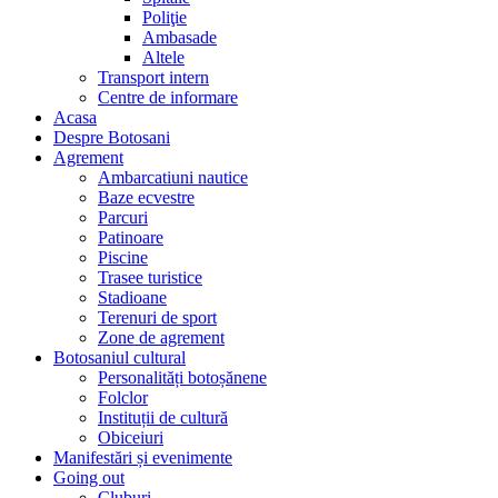
Poliţie
Ambasade
Altele
Transport intern
Centre de informare
Acasa
Despre Botosani
Agrement
Ambarcatiuni nautice
Baze ecvestre
Parcuri
Patinoare
Piscine
Trasee turistice
Stadioane
Terenuri de sport
Zone de agrement
Botosaniul cultural
Personalități botoșănene
Folclor
Instituții de cultură
Obiceiuri
Manifestări și evenimente
Going out
Cluburi