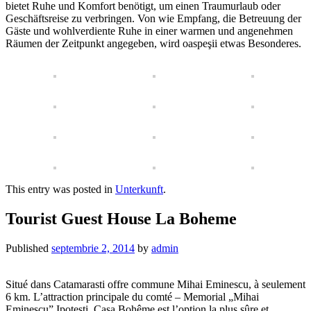
bietet Ruhe und Komfort benötigt, um einen Traumurlaub oder
Geschäftsreise zu verbringen. Von wie Empfang, die Betreuung der
Gäste und wohlverdiente Ruhe in einer warmen und angenehmen
Räumen der Zeitpunkt angegeben, wird oaspeşii etwas Besonderes.
This entry was posted in
Unterkunft
.
Tourist Guest House La Boheme
Published
septembrie 2, 2014
by
admin
Situé dans Catamarasti offre commune Mihai Eminescu, à seulement
6 km. L’attraction principale du comté – Memorial „Mihai
Eminescu” Ipotesti, Casa Bohême est l’option la plus sûre et