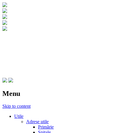
CNIPT Botosani
Centrul National de Informare si
Promovare Turistica Botosani
Menu
Skip to content
Utile
Adrese utile
Primărie
Spitale