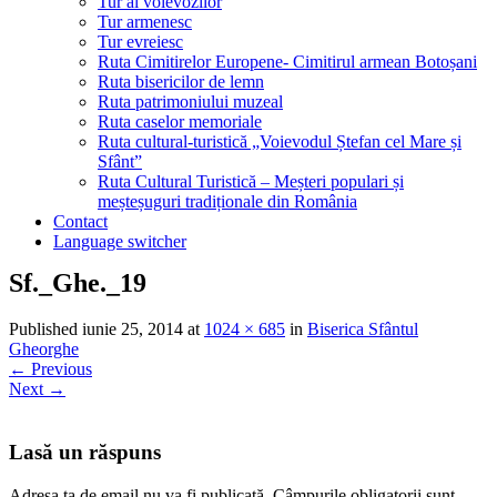
Tur al voievozilor
Tur armenesc
Tur evreiesc
Ruta Cimitirelor Europene- Cimitirul armean Botoșani
Ruta bisericilor de lemn
Ruta patrimoniului muzeal
Ruta caselor memoriale
Ruta cultural-turistică „Voievodul Ștefan cel Mare și
Sfânt”
Ruta Cultural Turistică – Meșteri populari și
meșteșuguri tradiționale din România
Contact
Language switcher
Sf._Ghe._19
Published
iunie 25, 2014
at
1024 × 685
in
Biserica Sfântul
Gheorghe
←
Previous
Next
→
Lasă un răspuns
Adresa ta de email nu va fi publicată.
Câmpurile obligatorii sunt