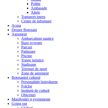
Poliţie
Ambasade
Altele
Transport intern
Centre de informare
Acasa
Despre Botosani
Agrement
Ambarcatiuni nautice
Baze ecvestre
Parcuri
Patinoare
Piscine
Trasee turistice
Stadioane
Terenuri de sport
Zone de agrement
Botosaniul cultural
Personalități botoșănene
Folclor
Instituții de cultură
Obiceiuri
Manifestări și evenimente
Going out
Cluburi