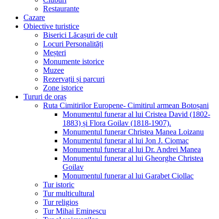
Restaurante
Cazare
Obiective turistice
Biserici Lăcașuri de cult
Locuri Personalități
Meșteri
Monumente istorice
Muzee
Rezervații și parcuri
Zone istorice
Tururi de oraș
Ruta Cimitirilor Europene- Cimitirul armean Botoșani
Monumentul funerar al lui Cristea David (1802-
1883) și Flora Goilav (1818-1907).
Monumentul funerar Christea Manea Loizanu
Monumentul funerar al lui Jon J. Ciomac
Monumentul funerar al lui Dr. Andrei Manea
Monumentul funerar al lui Gheorghe Christea
Goilav
Monumentul funerar al lui Garabet Ciollac
Tur istoric
Tur multicultural
Tur religios
Tur Mihai Eminescu