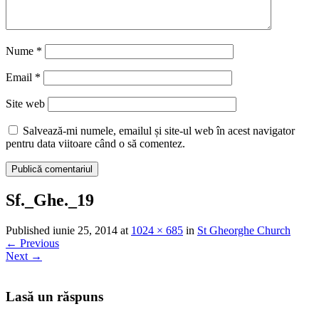
Nume
*
Email
*
Site web
Salvează-mi numele, emailul și site-ul web în acest navigator
pentru data viitoare când o să comentez.
Sf._Ghe._19
Published
iunie 25, 2014
at
1024 × 685
in
St Gheorghe Church
←
Previous
Next
→
Lasă un răspuns