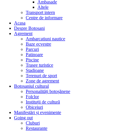
Ambasade
Altele
Transport intern
Centre de informare
Acasa
Despre Botosani
Agrement
Ambarcatiuni nautice
Baze ecvestre
Parcuri
Patinoare
Piscine
Trasee turistice
Stadioane
Terenuri de sport
Zone de agrement
Botosaniul cultural
Personalități botoșănene
Folclor
Instituții de cultură
Obiceiuri
Manifestări și evenimente
Going out
Cluburi
Restaurante