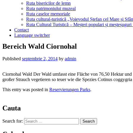
Ruta bisericilor de lemn
Ruta patrimoniului muzeal
Ruta caselor memoriale
Ruta cultural-turistică „Voievodul Ștefan cel Mare și Sfân
Ruta Cultural Turistică – Meșteri populari și meșteșuguri
Contact
Language switcher
Bereich Wald Ciornohal
Published
septembrie 2, 2014
by
admin
Ciornohal Wald Der Wald umfasst eine Fläche von 76,50 Hektar und is
großer Strauch vegetieren so teuer wie die Spezies Cotinus coggygria
This entry was posted in
Reservierungen Parks
.
Cauta
Search for: