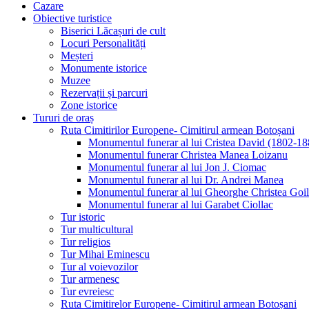
Cazare
Obiective turistice
Biserici Lăcașuri de cult
Locuri Personalități
Meșteri
Monumente istorice
Muzee
Rezervații și parcuri
Zone istorice
Tururi de oraș
Ruta Cimitirilor Europene- Cimitirul armean Botoșani
Monumentul funerar al lui Cristea David (1802-18
Monumentul funerar Christea Manea Loizanu
Monumentul funerar al lui Jon J. Ciomac
Monumentul funerar al lui Dr. Andrei Manea
Monumentul funerar al lui Gheorghe Christea Goi
Monumentul funerar al lui Garabet Ciollac
Tur istoric
Tur multicultural
Tur religios
Tur Mihai Eminescu
Tur al voievozilor
Tur armenesc
Tur evreiesc
Ruta Cimitirelor Europene- Cimitirul armean Botoșani