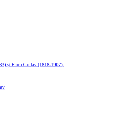
83) și Flora Goilav (1818-1907).
lav