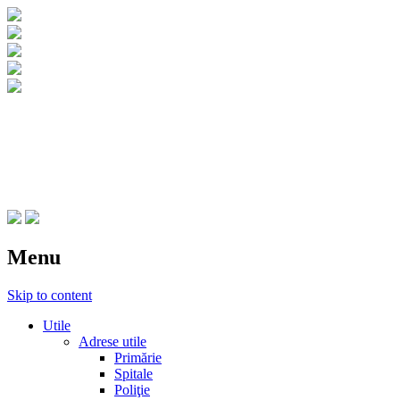
CNIPT Botosani
Centrul National de Informare si Promovar
Menu
Skip to content
Utile
Adrese utile
Primărie
Spitale
Poliţie