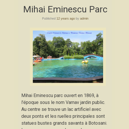
Skip
Mihai Eminescu Parc
to
content
Published
12 years ago
by
admin
Mihai Eminescu parc ouvert en 1869, à
l’époque sous le nom Varnav jardin public.
Au centre se trouve un lac artificiel avec
deux ponts et les ruelles principales sont
statues bustes grands savants à Botosani.