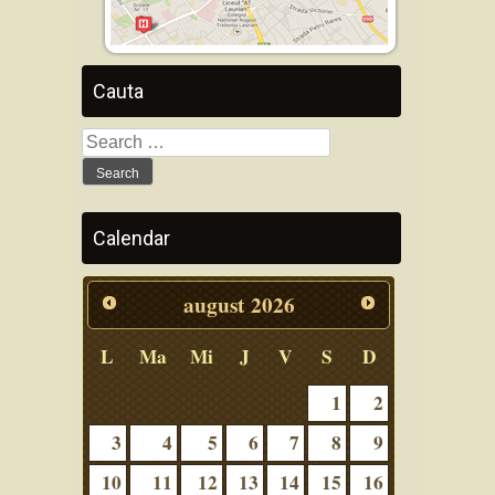
Cauta
Search
for:
Calendar
august
2026
L
Ma
Mi
J
V
S
D
1
2
3
4
5
6
7
8
9
10
11
12
13
14
15
16