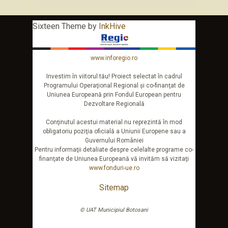
Sixteen Theme by
InkHive
www.inforegio.ro
Investim în viitorul tău! Proiect selectat în cadrul
Programului Operaţional Regional şi co-finanţat de
Uniunea Europeană prin Fondul European pentru
Dezvoltare Regională
Conţinutul acestui material nu reprezintă în mod
obligatoriu poziţia oficială a Uniunii Europene sau a
Guvernului României
Pentru informaţii detaliate despre celelalte programe co-
finanţate de Uniunea Europeană vă invităm să vizitaţi
www.fonduri-ue.ro
Sitemap
© UAT Municipiul Botosani