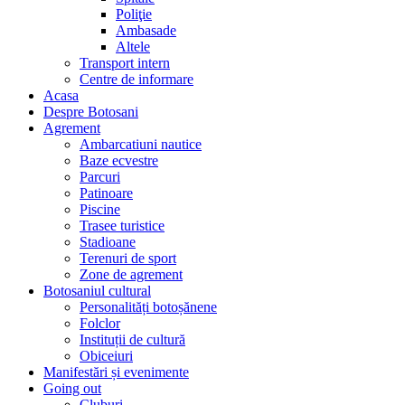
Poliţie
Ambasade
Altele
Transport intern
Centre de informare
Acasa
Despre Botosani
Agrement
Ambarcatiuni nautice
Baze ecvestre
Parcuri
Patinoare
Piscine
Trasee turistice
Stadioane
Terenuri de sport
Zone de agrement
Botosaniul cultural
Personalități botoșănene
Folclor
Instituții de cultură
Obiceiuri
Manifestări și evenimente
Going out
Cluburi