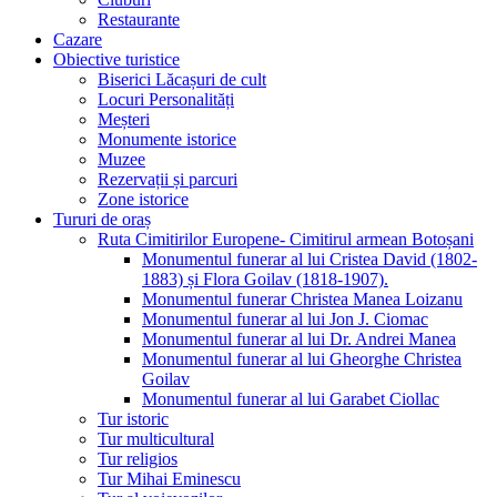
Restaurante
Cazare
Obiective turistice
Biserici Lăcașuri de cult
Locuri Personalități
Meșteri
Monumente istorice
Muzee
Rezervații și parcuri
Zone istorice
Tururi de oraș
Ruta Cimitirilor Europene- Cimitirul armean Botoșani
Monumentul funerar al lui Cristea David (1802-
1883) și Flora Goilav (1818-1907).
Monumentul funerar Christea Manea Loizanu
Monumentul funerar al lui Jon J. Ciomac
Monumentul funerar al lui Dr. Andrei Manea
Monumentul funerar al lui Gheorghe Christea
Goilav
Monumentul funerar al lui Garabet Ciollac
Tur istoric
Tur multicultural
Tur religios
Tur Mihai Eminescu