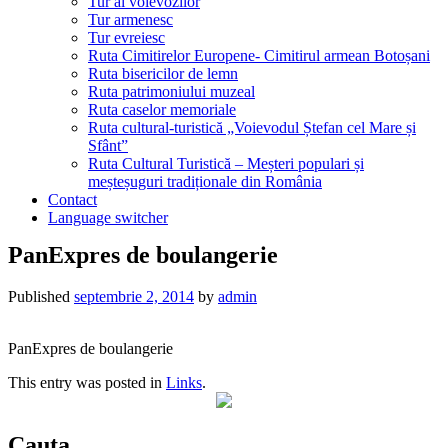
Tur al voievozilor
Tur armenesc
Tur evreiesc
Ruta Cimitirelor Europene- Cimitirul armean Botoșani
Ruta bisericilor de lemn
Ruta patrimoniului muzeal
Ruta caselor memoriale
Ruta cultural-turistică „Voievodul Ștefan cel Mare și
Sfânt”
Ruta Cultural Turistică – Meșteri populari și
meșteșuguri tradiționale din România
Contact
Language switcher
PanExpres de boulangerie
Published
septembrie 2, 2014
by
admin
PanExpres de boulangerie
This entry was posted in
Links
.
Cauta