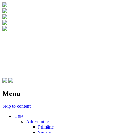
CNIPT Botosani
Centrul National de Informare si
Promovare Turistica Botosani
Menu
Skip to content
Utile
Adrese utile
Primărie
Spitale