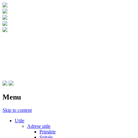
CNIPT Botosani
Centrul National de Informare si
Promovare Turistica Botosani
Menu
Skip to content
Utile
Adrese utile
Primărie
Spitale