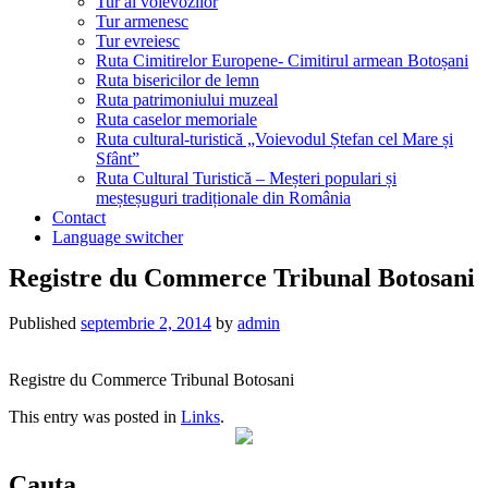
Tur al voievozilor
Tur armenesc
Tur evreiesc
Ruta Cimitirelor Europene- Cimitirul armean Botoșani
Ruta bisericilor de lemn
Ruta patrimoniului muzeal
Ruta caselor memoriale
Ruta cultural-turistică „Voievodul Ștefan cel Mare și
Sfânt”
Ruta Cultural Turistică – Meșteri populari și
meșteșuguri tradiționale din România
Contact
Language switcher
Registre du Commerce Tribunal Botosani
Published
septembrie 2, 2014
by
admin
Registre du Commerce Tribunal Botosani
This entry was posted in
Links
.
Cauta