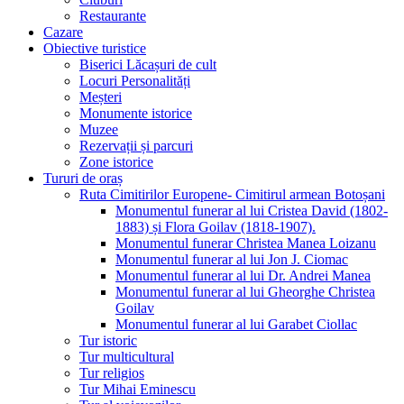
Restaurante
Cazare
Obiective turistice
Biserici Lăcașuri de cult
Locuri Personalități
Meșteri
Monumente istorice
Muzee
Rezervații și parcuri
Zone istorice
Tururi de oraș
Ruta Cimitirilor Europene- Cimitirul armean Botoșani
Monumentul funerar al lui Cristea David (1802-
1883) și Flora Goilav (1818-1907).
Monumentul funerar Christea Manea Loizanu
Monumentul funerar al lui Jon J. Ciomac
Monumentul funerar al lui Dr. Andrei Manea
Monumentul funerar al lui Gheorghe Christea
Goilav
Monumentul funerar al lui Garabet Ciollac
Tur istoric
Tur multicultural
Tur religios
Tur Mihai Eminescu