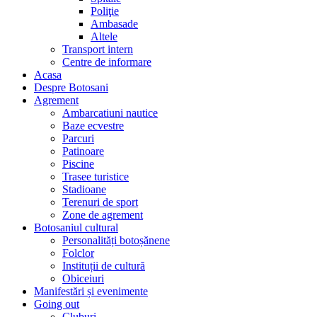
Poliţie
Ambasade
Altele
Transport intern
Centre de informare
Acasa
Despre Botosani
Agrement
Ambarcatiuni nautice
Baze ecvestre
Parcuri
Patinoare
Piscine
Trasee turistice
Stadioane
Terenuri de sport
Zone de agrement
Botosaniul cultural
Personalități botoșănene
Folclor
Instituții de cultură
Obiceiuri
Manifestări și evenimente
Going out
Cluburi