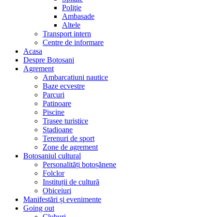
Poliţie
Ambasade
Altele
Transport intern
Centre de informare
Acasa
Despre Botosani
Agrement
Ambarcatiuni nautice
Baze ecvestre
Parcuri
Patinoare
Piscine
Trasee turistice
Stadioane
Terenuri de sport
Zone de agrement
Botosaniul cultural
Personalități botoșănene
Folclor
Instituții de cultură
Obiceiuri
Manifestări și evenimente
Going out
Cluburi