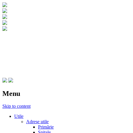
CNIPT Botosani
Centrul National de Informare si
Promovare Turistica Botosani
Menu
Skip to content
Utile
Adrese utile
Primărie
Spitale