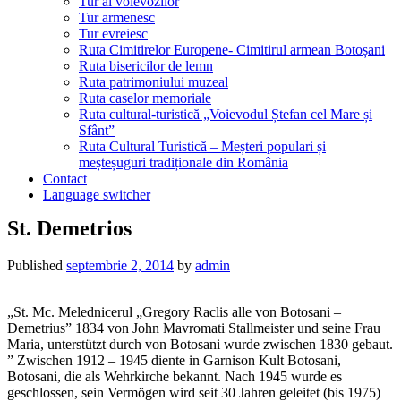
Tur al voievozilor
Tur armenesc
Tur evreiesc
Ruta Cimitirelor Europene- Cimitirul armean Botoșani
Ruta bisericilor de lemn
Ruta patrimoniului muzeal
Ruta caselor memoriale
Ruta cultural-turistică „Voievodul Ștefan cel Mare și
Sfânt”
Ruta Cultural Turistică – Meșteri populari și
meșteșuguri tradiționale din România
Contact
Language switcher
St. Demetrios
Published
septembrie 2, 2014
by
admin
„St. Mc. Melednicerul „Gregory Raclis alle von Botosani –
Demetrius” 1834 von John Mavromati Stallmeister und seine Frau
Maria, unterstützt durch von Botosani wurde zwischen 1830 gebaut.
” Zwischen 1912 – 1945 diente in Garnison Kult Botosani,
Botosani, die als Wehrkirche bekannt. Nach 1945 wurde es
geschlossen, sein Vermögen wird seit 30 Jahren geleitet (bis 1975)