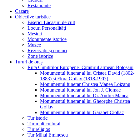
Restaurante
Cazare
Obiective turistice
Biserici Lăcașuri de cult
Locuri Personalități
Meșteri
Monumente istorice
Muzee
Rezervații și parcuri
Zone istorice
Tururi de oraș
Ruta Cimitirilor Europene- Cimitirul armean Botoșani
Monumentul funerar al lui Cristea David (1802-
1883) și Flora Goilav (1818-1907).
Monumentul funerar Christea Manea Loizanu
Monumentul funerar al lui Jon J. Ciomac
Monumentul funerar al lui Dr. Andrei Manea
Monumentul funerar al lui Gheorghe Christea
Goilav
Monumentul funerar al lui Garabet Ciollac
Tur istoric
Tur multicultural
Tur religios
Tur Mihai Eminescu