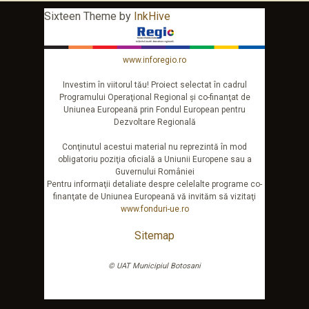
Sixteen Theme by
InkHive
www.inforegio.ro
Investim în viitorul tău! Proiect selectat în cadrul
Programului Operaţional Regional şi co-finanţat de
Uniunea Europeană prin Fondul European pentru
Dezvoltare Regională
Conţinutul acestui material nu reprezintă în mod
obligatoriu poziţia oficială a Uniunii Europene sau a
Guvernului României
Pentru informaţii detaliate despre celelalte programe co-
finanţate de Uniunea Europeană vă invităm să vizitaţi
www.fonduri-ue.ro
Sitemap
© UAT Municipiul Botosani