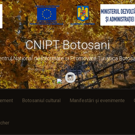
CNIPT Botosani
entrul National de Informare si Promovare Turistica Botosa
rement
Botosaniul cultural
Manifestări și evenimente
cher