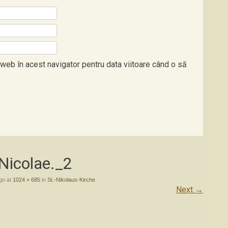
 web în acest navigator pentru data viitoare când o să
Nicolae._2
go
at
1024 × 685
in
St.-Nikolaus-Kirche
Next
→