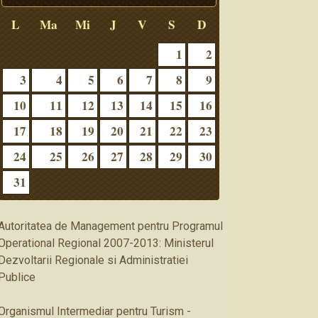
L
Ma
Mi
J
V
S
D
1
2
3
4
5
6
7
8
9
10
11
12
13
14
15
16
17
18
19
20
21
22
23
24
25
26
27
28
29
30
31
Autoritatea de Management pentru Programul
Operational Regional 2007-2013: Ministerul
Dezvoltarii Regionale si Administratiei
Publice
Organismul Intermediar pentru Turism -