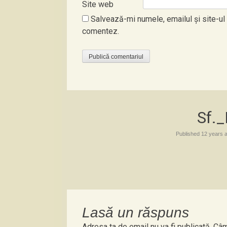
Site web
Salvează-mi numele, emailul și site-ul
comentez.
Sf._
Published
12 years 
Lasă un răspuns
Adresa ta de email nu va fi publicată.
Câm