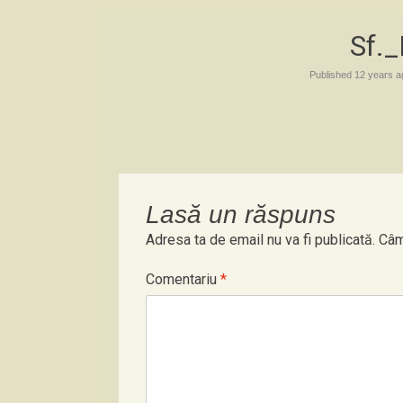
Sf._
Published
12 years a
Lasă un răspuns
Adresa ta de email nu va fi publicată.
Câm
Comentariu
*