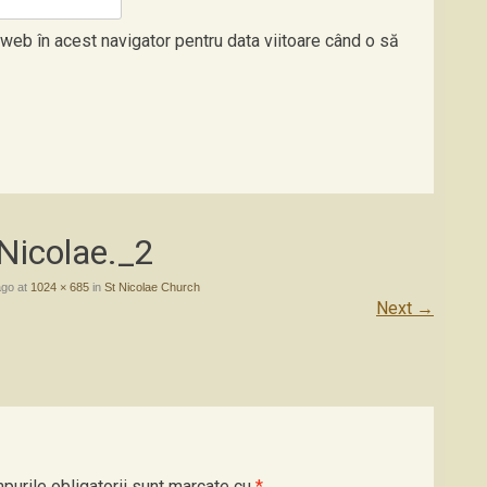
 web în acest navigator pentru data viitoare când o să
Nicolae._2
ago
at
1024 × 685
in
St Nicolae Church
Next
→
purile obligatorii sunt marcate cu
*