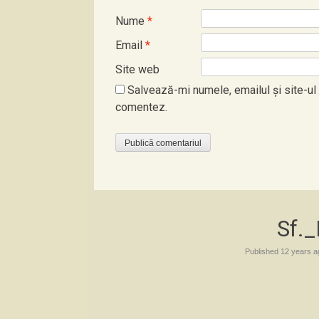
Nume
*
Email
*
Site web
Salvează-mi numele, emailul și site-ul
comentez.
Sf._
Published
12 years a