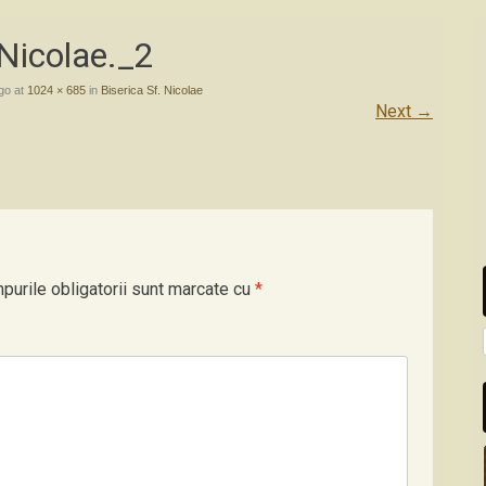
Nicolae._2
go
at
1024 × 685
in
Biserica Sf. Nicolae
Next
→
purile obligatorii sunt marcate cu
*