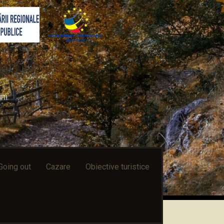
ni
Going out
Cazare
Obiective turistice