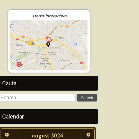
Cauta
Search
for:
Calendar
august
2026