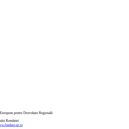
ul European pentru Dezvoltare Regională
nului României
w.fonduri-ue.ro