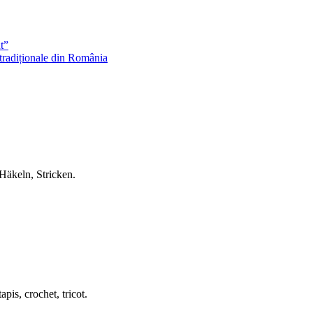
t”
 tradiționale din România
Häkeln, Stricken.
apis, crochet, tricot.