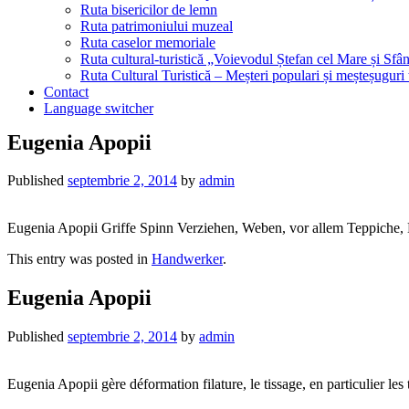
Ruta bisericilor de lemn
Ruta patrimoniului muzeal
Ruta caselor memoriale
Ruta cultural-turistică „Voievodul Ștefan cel Mare și Sfân
Ruta Cultural Turistică – Meșteri populari și meșteșuguri
Contact
Language switcher
Eugenia Apopii
Published
septembrie 2, 2014
by
admin
Eugenia Apopii Griffe Spinn Verziehen, Weben, vor allem Teppiche, 
This entry was posted in
Handwerker
.
Eugenia Apopii
Published
septembrie 2, 2014
by
admin
Eugenia Apopii gère déformation filature, le tissage, en particulier les t