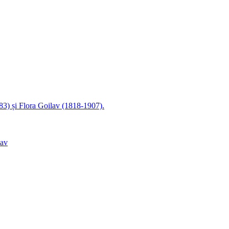
83) și Flora Goilav (1818-1907).
lav