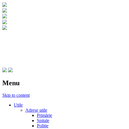
CNIPT Botosani
Centrul National de Informare si Promovar
Menu
Skip to content
Utile
Adrese utile
Primărie
Spitale
Poliţie