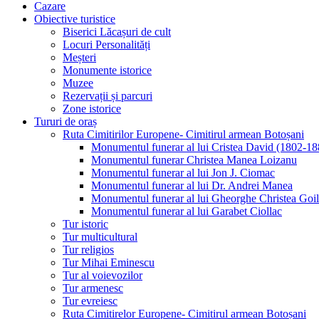
Cazare
Obiective turistice
Biserici Lăcașuri de cult
Locuri Personalități
Meșteri
Monumente istorice
Muzee
Rezervații și parcuri
Zone istorice
Tururi de oraș
Ruta Cimitirilor Europene- Cimitirul armean Botoșani
Monumentul funerar al lui Cristea David (1802-18
Monumentul funerar Christea Manea Loizanu
Monumentul funerar al lui Jon J. Ciomac
Monumentul funerar al lui Dr. Andrei Manea
Monumentul funerar al lui Gheorghe Christea Goi
Monumentul funerar al lui Garabet Ciollac
Tur istoric
Tur multicultural
Tur religios
Tur Mihai Eminescu
Tur al voievozilor
Tur armenesc
Tur evreiesc
Ruta Cimitirelor Europene- Cimitirul armean Botoșani