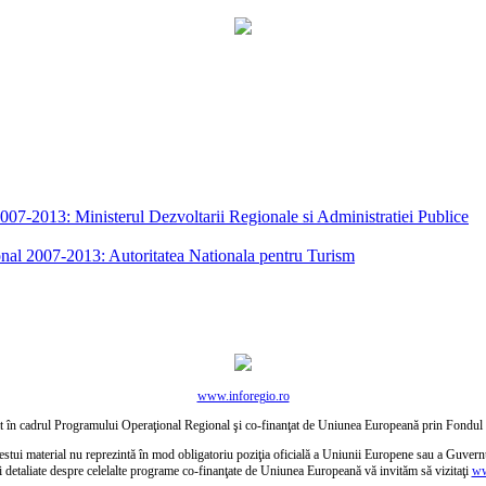
7-2013: Ministerul Dezvoltarii Regionale si Administratiei Publice
nal 2007-2013: Autoritatea Nationala pentru Turism
www.inforegio.ro
ctat în cadrul Programului Operaţional Regional şi co-finanţat de Uniunea Europeană prin Fond
estui material nu reprezintă în mod obligatoriu poziţia oficială a Uniunii Europene sau a Guver
i detaliate despre celelalte programe co-finanţate de Uniunea Europeană vă invităm să vizitaţi
ww