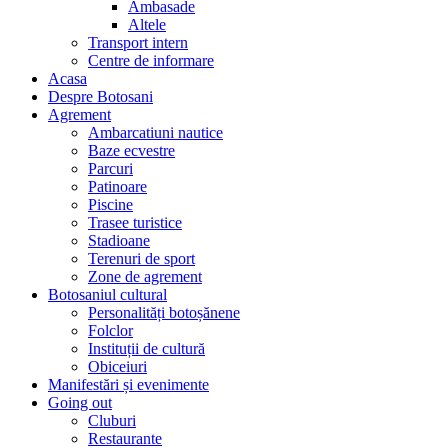
Ambasade
Altele
Transport intern
Centre de informare
Acasa
Despre Botosani
Agrement
Ambarcatiuni nautice
Baze ecvestre
Parcuri
Patinoare
Piscine
Trasee turistice
Stadioane
Terenuri de sport
Zone de agrement
Botosaniul cultural
Personalități botoșănene
Folclor
Instituții de cultură
Obiceiuri
Manifestări și evenimente
Going out
Cluburi
Restaurante